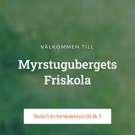
VÄLKOMMEN TILL
Myrstugubergets
Friskola
Skola från förskoleklass till åk 5