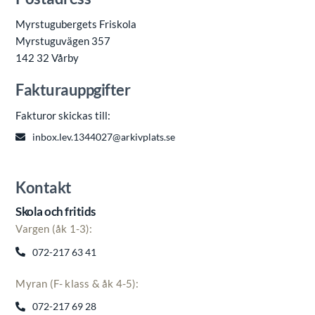
Myrstugubergets Friskola
Myrstuguvägen 357
142 32 Vårby
Fakturauppgifter
Fakturor skickas till:
inbox.lev.1344027@arkivplats.se
Kontakt
Skola och fritids
Vargen (åk 1-3):
072-217 63 41
Myran (F- klass & åk 4-5):
072-217 69 28