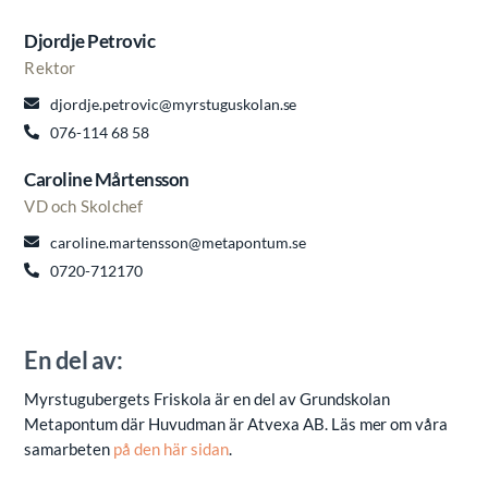
Djordje Petrovic
Rektor
djordje.petrovic@myrstuguskolan.se
076-114 68 58
Caroline Mårtensson
VD och Skolchef
caroline.martensson@metapontum.se
0720-712170
En del av:
Myrstugubergets Friskola är en del av Grundskolan
Metapontum där Huvudman är Atvexa AB. Läs mer om våra
samarbeten
på den här sidan
.