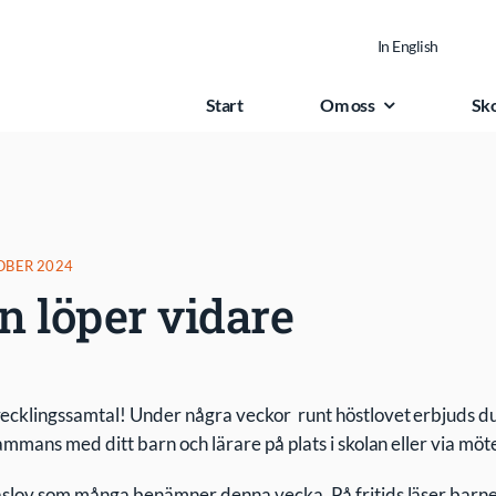
In English
Start
Om oss
Sk
OBER 2024
 löper vidare
vecklingssamtal! Under några veckor runt höstlovet erbjuds
lsammans med ditt barn och lärare på plats i skolan eller via mö
Läslov som många benämner denna vecka. På fritids läser barn