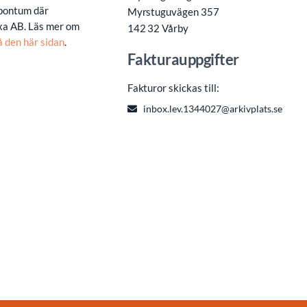
pontum där
Myrstuguvägen 357
a AB. Läs mer om
142 32 Vårby
å den här sidan
.
Fakturauppgifter
Fakturor skickas till:
inbox.lev.1344027@arkivplats.se