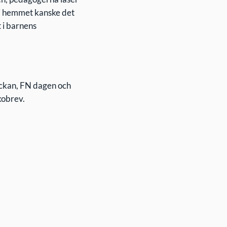
a i hemmet kanske det
t i barnens
eckan, FN dagen och
kobrev.