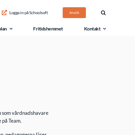
Logga in på Schoolsoft
Ansök
olan
Fritidshemmet
Kontakt
 du som vårdnadshavare
te på Team.
en, pedagogerna läser