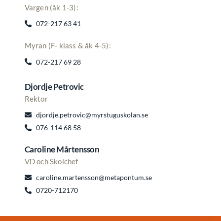
Vargen (åk 1-3):
072-217 63 41
Myran (F- klass & åk 4-5):
072-217 69 28
Djordje Petrovic
Rektor
djordje.petrovic@myrstuguskolan.se
076-114 68 58
Caroline Mårtensson
VD och Skolchef
caroline.martensson@metapontum.se
0720-712170