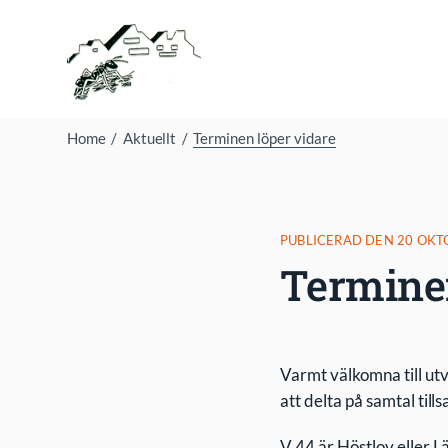
Fortsätt
till
innehållet
Home
Aktuellt
Terminen löper vidare
PUBLICERAD DEN 20 OKT
Terminen
Varmt välkomna till ut
att delta på samtal til
V 44 är Höstlov eller 