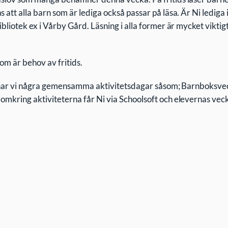
s att alla barn som är lediga också passar på läsa. Är Ni ledig
ibliotek ex i Vårby Gård. Läsning i alla former är mycket viktig
som är behov av fritids.
jul har vi några gemensamma aktivitetsdagar såsom; Barnboksv
 omkring aktiviteterna får Ni via Schoolsoft och elevernas vec